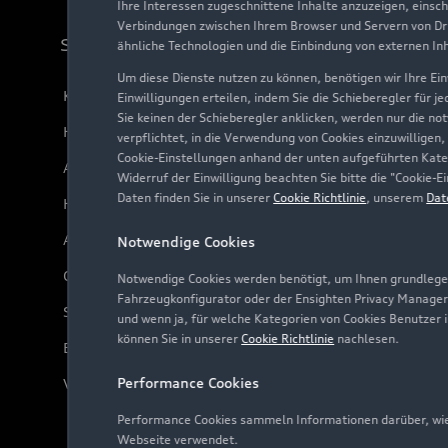
Ihre Interessen zugeschnittene Inhalte anzuzeigen, einsc
Verbindungen zwischen Ihrem Browser und Servern von Dri
Support
ähnliche Technologien und die Einbindung von externen In
Um diese Dienste nutzen zu können, benötigen wir Ihre Einw
Kundenservice
Einwilligungen erteilen, indem Sie die Schieberegler für j
Sie keinen der Schieberegler anklicken, werden nur die no
Händlersuche
verpflichtet, in die Verwendung von Cookies einzuwilligen,
Cookie-Einstellungen anhand der unten aufgeführten Kateg
Audi Code
Widerruf der Einwilligung beachten Sie bitte die "Cookie
Daten finden Sie in unserer
Cookie Richtlinie
, unserem
Dat
Häufige Fragen (FAQ)
Audi Online Beratung
Notwendige Cookies
Online-Terminvereinbarung
Notwendige Cookies werden benötigt, um Ihnen grundlegen
Fahrzeugkonfigurator oder der Ensighten Privacy Manager
Servicekontakt
und wenn ja, für welche Kategorien von Cookies Benutzer 
können Sie in unserer
Cookie Richtlinie
nachlesen.
Bordbuch & Bedienungsanleitungen
Performance Cookies
Verträge kündigen
Performance Cookies sammeln Informationen darüber, wie 
Webseite verwendet.