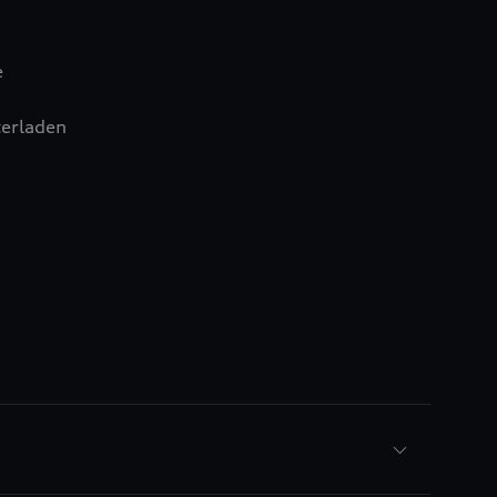
e
erladen