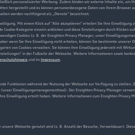
hließlich personalisierter Werbung. Zudem binden wir externe Inhalte ein, um I
tten hergestellt und es können personenbezogene Daten von Ihrem Browser an 
Über Audi
halten werden nachfolgend als „Dienste“ bezeichnet.
illigung. Mit einem Klick auf "Alle akzeptieren" erteilen Sie Ihre Einwilligung
Unternehmen
ede Cookie-Kategorie einzeln anklicken und diese Einstellungen durch Klicken au
twendigen Cookies (z. B. der Ensighten Privacy Manager, unser Einwilligungsma
Karriere
 aber wenn Sie Ihre Einwilligung nicht erteilen, können Sie bestimmte unserer 
orien von Cookies verwalten. Sie können Ihre Einwilligung jederzeit mit Wirku
Investor Relations
-Einstellungen" in der Fußzeile der Webseite. Weitere Informationen sowie ko
enschutzhinweis
und im
Impressum
.
Presse & Media Center
Datenschutz
Audi erleben
de Funktionen während der Nutzung der Webseite zur Verfügung zu stellen. Zu
 (unser Einwilligungsmanagementtool). Der Ensighten Privacy Manager verwen
Newsletter
ihre Einwilligung erteilt haben. Weitere Informationen zum Ensighten Privacy 
unsere Webseite genutzt wird (z. B. Anzahl der Besuche, Verweildauer). Dies