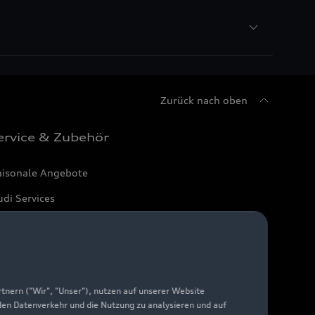
Zurück nach oben
ervice & Zubehör
aisonale Angebote
di Services
arantie
di digital services
yAudi
nern ("Wir", "Unser"), nutzen auf unserer Website
 den Datenverkehr und die Nutzung zu analysieren und auf